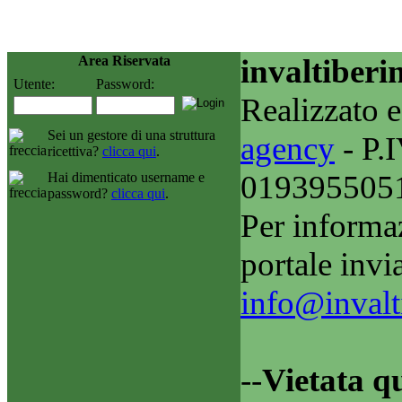
Area Riservata
invaltiberi
Utente:
Password:
Realizzato e
Sei un gestore di una struttura
agency
- P.I
ricettiva?
clicca qui
.
019395505
Hai dimenticato username e
password?
clicca qui
.
Per informaz
portale invi
info@invalti
--
Vietata qu