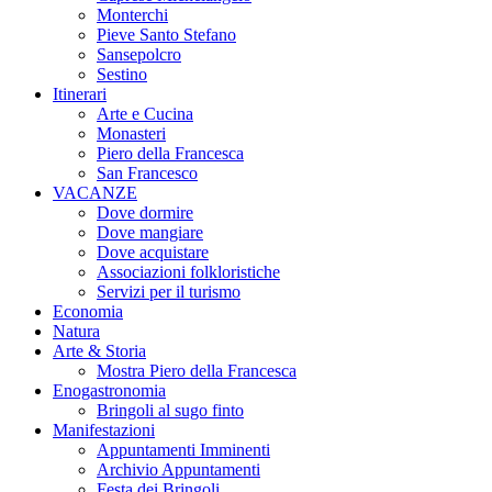
Monterchi
Pieve Santo Stefano
Sansepolcro
Sestino
Itinerari
Arte e Cucina
Monasteri
Piero della Francesca
San Francesco
VACANZE
Dove dormire
Dove mangiare
Dove acquistare
Associazioni folkloristiche
Servizi per il turismo
Economia
Natura
Arte & Storia
Mostra Piero della Francesca
Enogastronomia
Bringoli al sugo finto
Manifestazioni
Appuntamenti Imminenti
Archivio Appuntamenti
Festa dei Bringoli