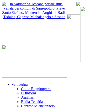
Valtiberina
Come Raggiungerci
I Dintorni
Anghiari
Badia Tedalda
Caprese Michelangelo