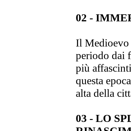
02 - IMM
Il Medioevo 
periodo dai f
più affascint
questa epoca
alta della cit
03 - LO 
RINASCI