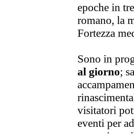
epoche in tre
romano, la m
Fortezza med
Sono in pro
al giorno
; s
accampamenti
rinascimental
visitatori po
eventi per a