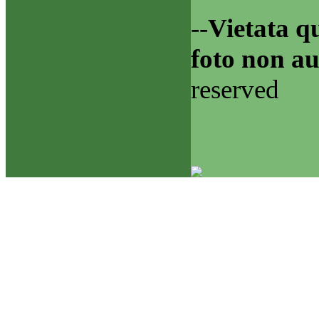
--
Vietata qu
foto non au
reserved