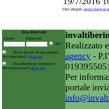
19/7/2016 10
Files allegati:
arezzo-back-in-t
Area Riservata
invaltiberi
Utente:
Password:
Realizzato e
Sei un gestore di una struttura
agency
- P.I
ricettiva?
clicca qui
.
019395505
Hai dimenticato username e
password?
clicca qui
.
Per informaz
portale invi
info@invalti